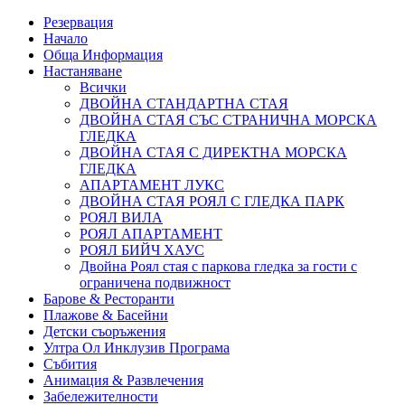
Резервация
Начало
Обща Информация
Настаняване
Всички
ДВОЙНА СТАНДАРТНА СТАЯ
ДВОЙНА СТАЯ СЪС СТРАНИЧНА МОРСКА
ГЛЕДКА
ДВОЙНА СТАЯ С ДИРЕКТНА МОРСКА
ГЛЕДКА
АПАРТАМЕНТ ЛУКС
ДВОЙНА СТАЯ РОЯЛ С ГЛЕДКА ПАРК
РОЯЛ ВИЛА
РОЯЛ АПАРТАМЕНТ
РОЯЛ БИЙЧ ХАУС
Двойна Роял стая с паркова гледка за гости с
ограничена подвижност
Барове & Ресторанти
Плажове & Басейни
Детски съоръжения
Ултра Ол Инклузив Програма
Събития
Анимация & Развлечения
Забележителности