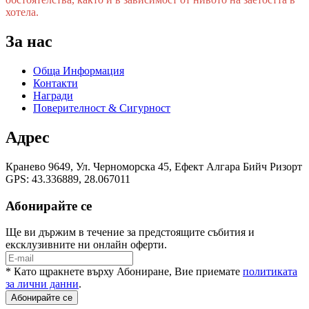
хотела.
За нас
Обща Информация
Контакти
Награди
Поверителност & Сигурност
Адрес
Кранево 9649, Ул. Черноморска 45, Eфект Алгара Бийч Ризорт
GPS: 43.336889, 28.067011
Абонирайте се
Ще ви държим в течение за предстоящите събития и
ексклузивните ни онлайн оферти.
* Като щракнете върху Абониране, Вие приемате
политиката
за лични данни
.
Абонирайте се