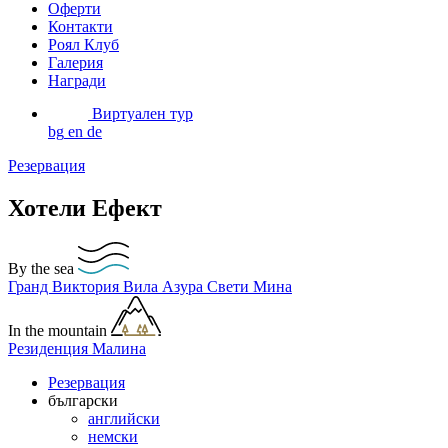
Оферти
Контакти
Роял Клуб
Галерия
Награди
Виртуален тур
bg
en
de
Резервация
Хотели Ефект
By the sea
Гранд Виктория
Вила Азура
Свети Мина
In the mountain
Резиденция Малина
Резервация
български
английски
немски