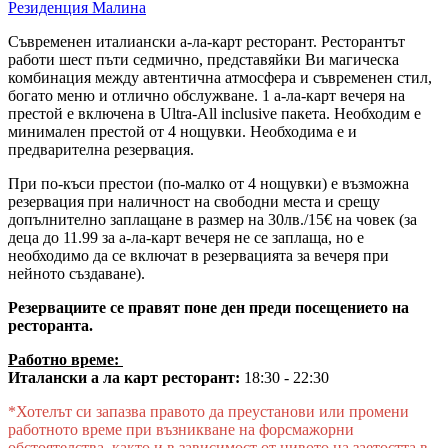
Резиденция Малина
Съвременен италиански а-ла-карт ресторант. Ресторантът
работи шест пъти седмично, представяйки Ви магическа
комбинация между автентична атмосфера и съвременен стил,
богато меню и отлично обслужване. 1 а-ла-карт вечеря на
престой е включена в Ultra-All inclusive пакета. Необходим е
минимален престой от 4 нощувки. Необходима е и
предварителна резервация.
При по-къси престои (по-малко от 4 нощувки) е възможна
резервация при наличност на свободни места и срещу
допълнително заплащане в размер на 30лв./15€ на човек (за
деца до 11.99 за а-ла-карт вечеря не се заплаща, но е
необходимо да се включат в резервацията за вечеря при
нейното създаване).
Резервациите се правят поне ден преди посещението на
ресторанта.
Работно време:
Италански а ла карт ресторант:
18:30 - 22:30
*Хотелът си запазва правото да преустанови или промени
работното време при възникване на форсмажорни
обстоятелства, както и в зависимост от нивото на заетостта в