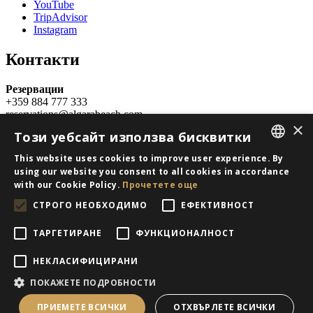
YouTube
TripAdvisor
Instagram
Контакти
Резервации
+359 884 777 333
reservations@algarabeach.com
×
От октомври до април:
Този уебсайт използва бисквитки
Понеделник до петък: 08:30 - 16:30
От май до септември:
This website uses cookies to improve user experience. By
Всеки ден: 08:30 - 16:30
ENGLISH
using our website you consent to all cookies in accordance
with our Cookie Policy.
Прочетете още
Рецепция
BULGARIAN
+359 700 35955
СТРОГО НЕОБХОДИМО
ЕФЕКТИВНОСТ
На разположение 24 ч всеки ден в периода 01.05-05.10
GERMAN
ТАРГЕТИРАНЕ
ФУНКЦИОНАЛНОСТ
© 2022 Ефект-3 ООД. Всички права запазени. Дизайн и
разработка на сайта:
слр-холидей-сървис
НЕКЛАСИФИЦИРАНИ
ПОКАЖЕТЕ ПОДРОБНОСТИ
ПРИЕМЕТЕ ВСИЧКИ
ОТХВЪРЛЕТЕ ВСИЧКИ