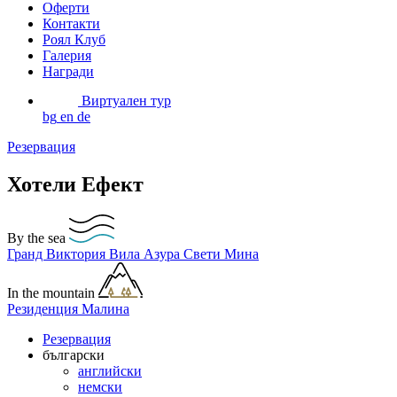
Оферти
Контакти
Роял Клуб
Галерия
Награди
Виртуален тур
bg
en
de
Резервация
Хотели Ефект
By the sea
Гранд Виктория
Вила Азура
Свети Мина
In the mountain
Резиденция Малина
Резервация
български
английски
немски