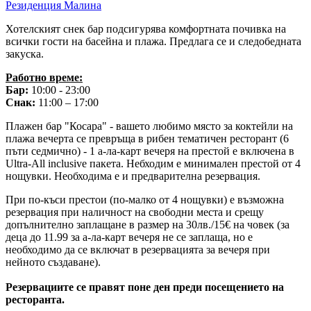
Резиденция Малина
Хотелският снек бар подсигурява комфортната почивка на
всички гости на басейна и плажа. Предлага се и следобедната
закуска.
Работно време:
Бар:
10:00 - 23:00
Снак:
11:00 – 17:00
Плажен бар "Косара" - вашето любимо място за коктейли на
плажа вечерта се превръща в рибен тематичен ресторант (6
пъти седмично) - 1 а-ла-карт вечеря на престой е включена в
Ultra-All inclusive пакета. Небходим е минимален престой от 4
нощувки. Необходима е и предварителна резервация.
При по-къси престои (по-малко от 4 нощувки) е възможна
резервация при наличност на свободни места и срещу
допълнително заплащане в размер на 30лв./15€ на човек (за
деца до 11.99 за а-ла-карт вечеря не се заплаща, но е
необходимо да се включат в резервацията за вечеря при
нейното създаване).
Резервациите се правят поне ден преди посещението на
ресторанта.