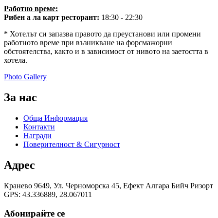
Работно време:
Рибен а ла карт ресторант:
18:30 - 22:30
* Хотелът си запазва правото да преустанови или промени
работното време при възникване на форсмажорни
обстоятелства, както и в зависимост от нивото на заетостта в
хотела.
Photo Gallery
За нас
Обща Информация
Контакти
Награди
Поверителност & Сигурност
Адрес
Кранево 9649, Ул. Черноморска 45, Eфект Алгара Бийч Ризорт
GPS: 43.336889, 28.067011
Абонирайте се