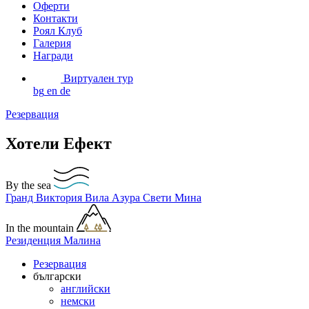
Оферти
Контакти
Роял Клуб
Галерия
Награди
Виртуален тур
bg
en
de
Резервация
Хотели Ефект
By the sea
Гранд Виктория
Вила Азура
Свети Мина
In the mountain
Резиденция Малина
Резервация
български
английски
немски