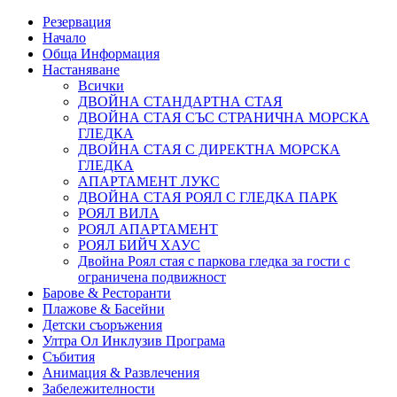
Резервация
Начало
Обща Информация
Настаняване
Всички
ДВОЙНА СТАНДАРТНА СТАЯ
ДВОЙНА СТАЯ СЪС СТРАНИЧНА МОРСКА
ГЛЕДКА
ДВОЙНА СТАЯ С ДИРЕКТНА МОРСКА
ГЛЕДКА
АПАРТАМЕНТ ЛУКС
ДВОЙНА СТАЯ РОЯЛ С ГЛЕДКА ПАРК
РОЯЛ ВИЛА
РОЯЛ АПАРТАМЕНТ
РОЯЛ БИЙЧ ХАУС
Двойна Роял стая с паркова гледка за гости с
ограничена подвижност
Барове & Ресторанти
Плажове & Басейни
Детски съоръжения
Ултра Ол Инклузив Програма
Събития
Анимация & Развлечения
Забележителности